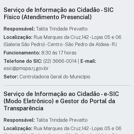
Informações institucionais e de cont
Serviço de Informação ao Cidadão - SIC
Físico (Atendimento Presencial)
Responsável:
Talita Trindade Prevatto
Localização:
Rua Marques da Cruz,142 - Lojas 05 e 06
(Galeria São Pedro) - Centro - São Pedro da Aldeia - RJ
Funcionamento:
8:30 às 17 horas
Telefone do SIC:
(22) 3666-0014 |
E-mail:
esic@pmspa.rj.gov.br
Setor:
Controladoria Geral do Município
Serviço de Informação ao Cidadão - e-SIC
(Modo Eletrônico) e Gestor do Portal da
Transparência
Responsável:
Talita Trindade Prevatto
Localização:
Rua Marques da Cruz,142 - Lojas 05 e 06