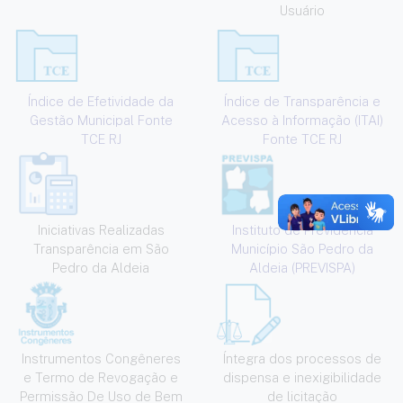
Usuário
Índice de Efetividade da
Índice de Transparência e
Gestão Municipal Fonte
Acesso à Informação (ITAI)
TCE RJ
Fonte TCE RJ
Iniciativas Realizadas
Instituto de Previdência
Transparência em São
Município São Pedro da
Pedro da Aldeia
Aldeia (PREVISPA)
Instrumentos Congêneres
Íntegra dos processos de
e Termo de Revogação e
dispensa e inexigibilidade
Permissão De Uso de Bem
de licitação