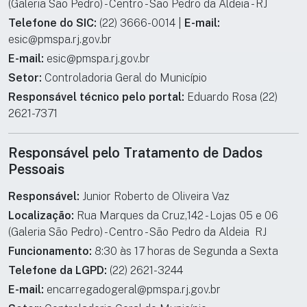
(Galeria São Pedro) - Centro - São Pedro da Aldeia - RJ
Telefone do SIC:
(22) 3666-0014 |
E-mail:
esic@pmspa.rj.gov.br
E-mail:
esic@pmspa.rj.gov.br
Setor:
Controladoria Geral do Município
Responsável técnico pelo portal:
Eduardo Rosa (22)
2621-7371
Responsável pelo Tratamento de Dados
Pessoais
Responsável:
Junior Roberto de Oliveira Vaz
Localização:
Rua Marques da Cruz,142 - Lojas 05 e 06
(Galeria São Pedro) - Centro - São Pedro da Aldeia  RJ
Funcionamento:
8:30 às 17 horas de Segunda a Sexta
Telefone da LGPD:
(22) 2621-3244
E-mail:
encarregadogeral@pmspa.rj.gov.br